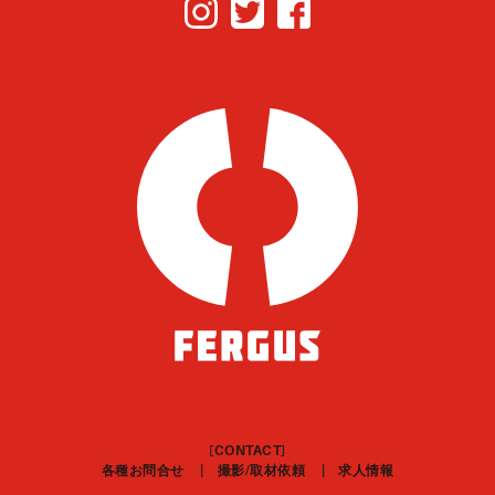
[CONTACT]
各種お問合せ
撮影/取材依頼
求人情報