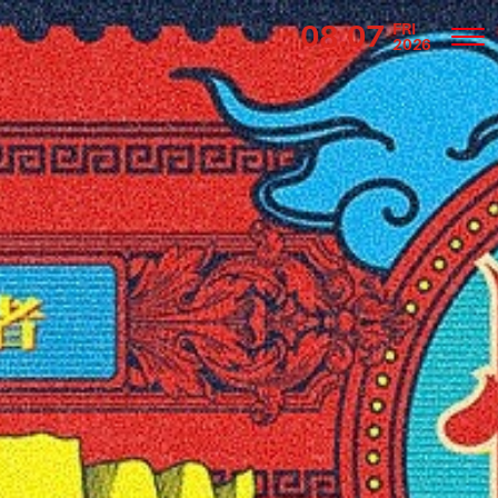
08.07
FRI
2026