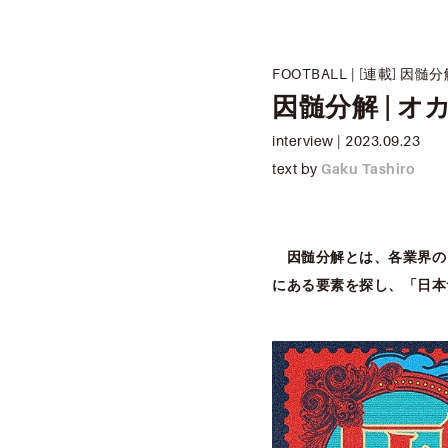
FOOTBALL
|
[連載] 因髄分
因髄分解 | オ
interview
|
2023.09.23
text by
Gaku Tashiro
因髄分解とは、各業界の
にある要素を探し、「日本