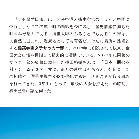
『大分県竹田市』は、大分空港と熊本空港のちょうど中間に
位置し、かつての城下町の面影を今に残し、歴史情緒に満ちた
町並みが魅力である。滝廉太郎のふるさとでもあるこの街は、
大自然に囲まれ、温泉地としても有名だ。そんな場所を拠点と
する
稲葉学園女子サッカー部
は、2018年に創設されて以来、全
国大会出場を目指して精力的に活動している。2021年に同校の
サッカー部の監督に就任した横田悠樹さんは、
「日本一関心を
引くチーム」
をテーマに、街との連携はもちろん、外部コーチ
の招聘や、選手主導でSNSを強化する等、さまざまな取り組み
を行ってきた。3年生にとって、最後の大会を控えたこの時期、
横田監督に話を伺った。