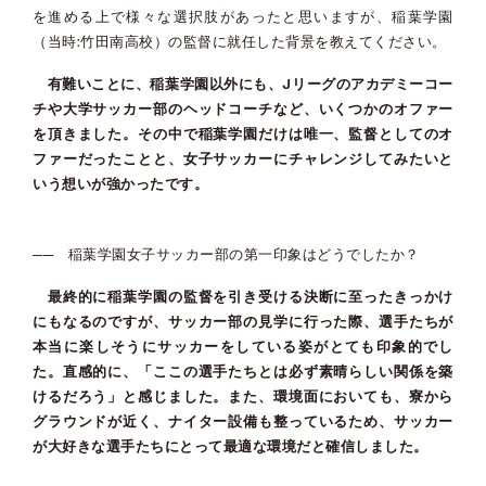
を進める上で様々な選択肢があったと思いますが、稲葉学園
（当時:竹田南高校）の監督に就任した背景を教えてください。
有難いことに、稲葉学園以外にも、Jリーグのアカデミーコー
チや大学サッカー部のヘッドコーチなど、いくつかのオファー
を頂きました。その中で稲葉学園だけは唯一、監督としてのオ
ファーだったことと、女子サッカーにチャレンジしてみたいと
いう想いが強かったです。
── 稲葉学園女子サッカー部の第一印象はどうでしたか？
最終的に稲葉学園の監督を引き受ける決断に至ったきっかけ
にもなるのですが、サッカー部の見学に行った際、選手たちが
本当に楽しそうにサッカーをしている姿がとても印象的でし
た。直感的に、「ここの選手たちとは必ず素晴らしい関係を築
けるだろう」と感じました。また、環境面においても、寮から
グラウンドが近く、ナイター設備も整っているため、サッカー
が大好きな選手たちにとって最適な環境だと確信しました。