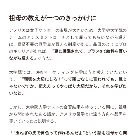
祖母の教えが一つのきっかけに
アメリカは女子サッカーの市場が大きいため、大学や大学院の
チームのアシスタントコーチとして雇ってもらいながら通え
ば、返済不要の奨学金が貰える制度がある。品田のようにプロ
のキャリアがあれば、
「更に優遇されて、プラスαで給料を貰い
ながら通える」
そうだ。
大学院では、SNSマーケティングを学ぼうと考えていたとい
う。
「“環境を大切にしろ！”って頭ごなしに言われても、嫌じ
ゃないですか。伝え方ってやっぱり大切だから、それを学びた
いなと」
しかし、大学院入学テストの合否結果を待っている間に、祖母
から聞かされたある話が、アメリカ留学とは違う方向へ品田を
導いていったと説明する。
「“玉ねぎの皮で黄色って作れるんだよ”という話を祖母から聞