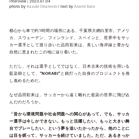
interview
|
2023.07.04
photo by
Kazuki Okamoto
/ text by
Asami Sato
都心から車で約1時間の場所にある、千葉県大網白里市。アメリ
カ、スウェーデン、フィンランド、スペインと、世界中をサッ
カー選手として渡り歩いた品田彩来は、美しい海岸線と豊かな
自然に恵まれたこの地に辿り着いた。
ただし、それは選手としてではなく、日本古来の技術を用いる
藍染師として、
“
NORABI
”
と銘打った自身のプロジェクトを推
し進めるためだ。
なぜ品田彩来は、サッカーから遠く離れた藍染の世界に飛び込
んだのだろうか。
「昔から環境問題や社会問題への関心があって。でも、サッカ
ー選手は今しかできない。もっと活躍したい、もっと大きい舞
台でプレーしたい、という夢を追いたかったから、他のことに
は目を瞑って、サッカーを続けていました。ただ、あるきっか