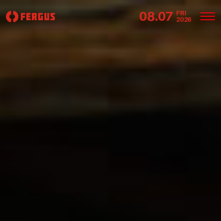
08.07
FRI
2026