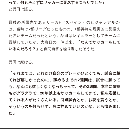
って、何も考えずにサッカーに専念するつもりでした」
と品田は語る。
最後の所属先であるリーガF（スペイン）のビジャレアルCF
は、当時は2部リーグだったものの、1部昇格を現実的に見据え
た強いチームだったという。品田はレギュラーとしてチームに
貢献していたが、大晦日の一件以来、
「なんでサッカーをして
いるんだろう？」
と自問自答を繰り返したそうだ。
品田は続ける。
「それまでは、どれだけ自分のプレーがひどくても、試合に勝
てれば嬉しかったのに、辞めるまでの2週間は、試合に勝って
も、なんにも嬉しくなくなっちゃって。その2週間、本当に気持
ちがグラグラで…20年以上もサッカーをしてきて、私を応援し
てくれる人がたくさんいる。引退試合とか、お花を貰うとか、
そういうのを何もせず、急に辞めていいのかな、とも悩みまし
た」