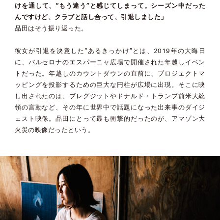
けを通して、“もう違う”と感じてしまって。シーズン中だった
んですけど、クラブと話し合って、引退しました」
品田はそう振り返った。
彼女が引退を決意した“あるきっかけ”とは、2019年の大晦日
に、バルセロナのエスパーニャ広場で開催された年越しイベン
トだった。年越しのカウントダウンの直前に、プロジェクトマ
ッピングを投影するための巨大な円柱が広場に出現。そこに映
し出されたのは、ブレグジットやドナルド・トランプ前米大統
領の言動など、その年に世界中で話題になった出来事のダイジ
ェスト映像。品田にとって最も衝撃的だったのが、アマゾン大
火災の映像だったという。