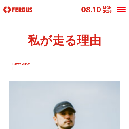
08.10
MON
2026
私が走る理由
私が走る
理由 ｜佐
藤佑亮
INTERVIEW
|
（SENSES
2025.05.31
S代表 / パ
RUNNING
ーソナル
トレーナ
ー）