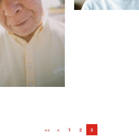
<<
<
1
2
3