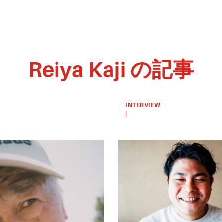
Reiya Kaji
の記事
「君はFW
じゃな
い」宣告
INTERVIEW
|
から県選
2023.07.14
抜入り。
FOOTBALL
横浜の人
気家庭教
師・古市
竜真がサ
ッカーか
ら得た、
折れない
自信…