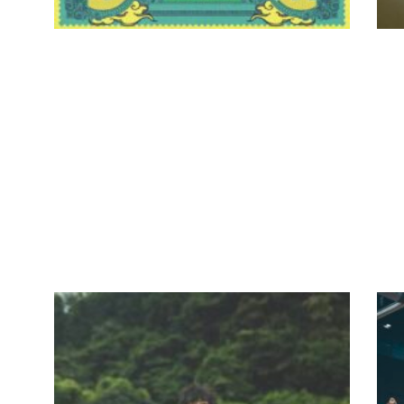
あの夏
【
の、香
E
り。/ 渋谷
INTERVIEW
|
Y
GA
謙人
2023.09.07
20
AB
FOOTBALL
B
C
v
U
IY