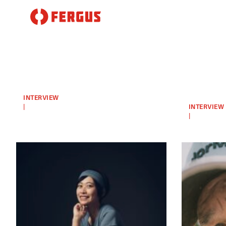
北海道
「85歳の
の、広大
とき、85
な山を駆
INTERVIEW
|
打で回り
INTERVIEW
け抜け
2023.08.06
|
たい。」
る。「地
TRAIL
2023.07.19
74歳の居
球に生き
RUNNING
GOLF
酒屋店主
ているこ
が描く、
と」を実
ゴルファ
感する。
ーとして
安ヶ平萌
の夢
子