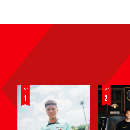
父譲りの
柏レイソ
フィジカ
ル犬飼智
ルを武器
INTERVIEW
也選手が
INTERVIEW
|
|
に世界で
手掛ける
2024.10.17
2024.11.29
戦えるCB
カフェ
FOOTBALL
FOOTBALL
へ。メン
「TONES
ディーサ
COFFEE
TOP
TOP
イモン友
ROASTER
1
2
の鹿島ア
S」が柏に
ントラー
オープン
ズ練習参
加に密着