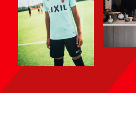
アオイヤ
N
マダ「批
V
INTERVIEW