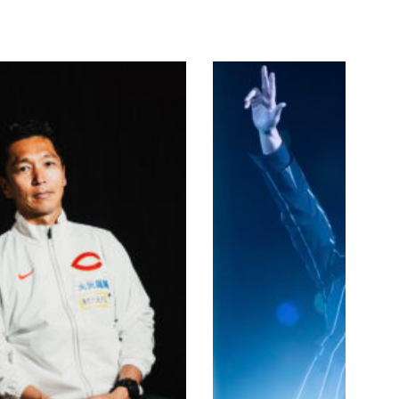
灣」：北
ARTICLE |
2025.03.07
海道日本
BASEBALL
火腿鬥士
的台灣系
列賽