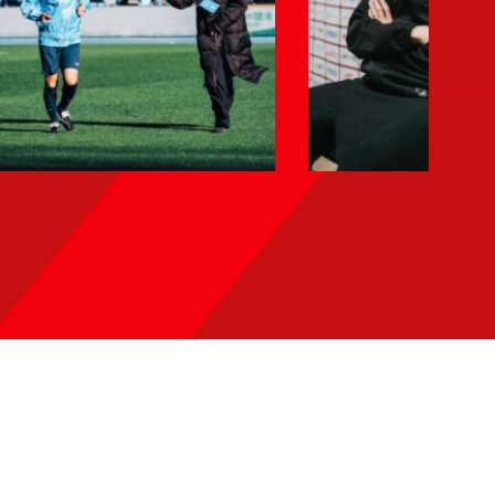
「新庄劇
場in台