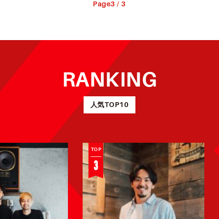
Page3 / 3
RANKING
篠山竜青が
人気TOP10
今、考えて
いること
INTERVIEW |
2024.06.04
（2024/05
BASKETBALL
/14）
TOP
3