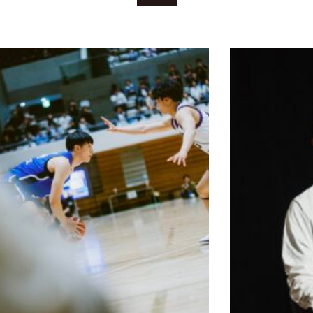
正和監督
海大男子
TERVIEW |
|
インタビ
25.06.02
2025.05.18
スケット
ューvol.2
ASKETBALL
EKIDEN
ール
/ランナー
”SEAGU
として、
LS”の挑戦
人として
2025/05
の哲学を
13…
注入する
『フジワ
ラの…