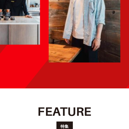
FEATURE
中大監
ew
督・藤原
特集
oyage ～
INTERVIEW