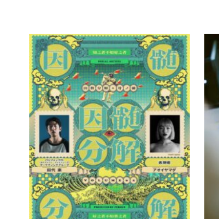
判するひ
|
東
IN
とも、も
2024.03.09
20
バ
どかしさ
FOOTBALL
B
ボ
やうまく
部
いかない
L
部分が生
（
活の中で
/
あるのか
もしれな
い。」 | …