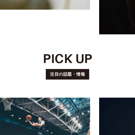
PICK UP
北海道
の、広大
B.LEAGU
な山を駆
INTERVIEW
注目の話題・情報
/Dec.3】
|
け抜け
OKOHAM
LLERY |
2023.08.06
る。「地
23.12.03
TRAIL
-
球に生き
ASKETBALL
RUNNING
ORSAIRS
ているこ
s
と」を実
TSUNOM
感する。
A …
安ヶ平萌
子