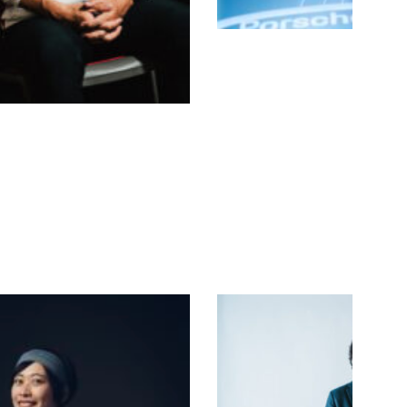
『「僕の
人生は、
アルゼン
INTERVIEW
|
チンと鎌
2023.07.10
倉で大き
FOOTBALL
く変わっ
た」場所
を変える
ことで見
えた世
界』｜河
内一馬