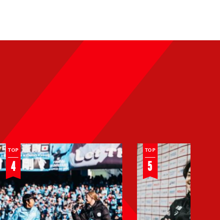
なぜケン
篠山竜青が
ゴは "選挙
今、考えて
カーに乗
ARTICLE |
いること
INTERVIEW |
2024.12.17
2025.04.24
っていた"
（2025/04
FOOTBALL
BASKETBALL
のかー
/16）
ー。カオ
TOP
TOP
スだった
4
5
「中村憲
剛引退試
合」のあ
まりに長
すぎた…