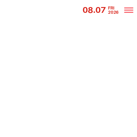
08.07
FRI
2026