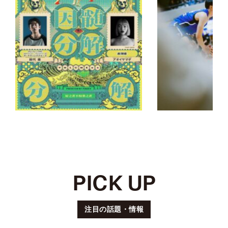
い。」 | …
PICK UP
あの夏
注目の話題・情報
【B.LEAG
の、香
UE/Dec.3
り。/ 渋谷
INTERVIEW
|
】
GALLERY |