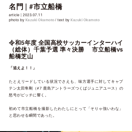
名門 | #市立船橋
article |
2023.07.11
photo by
Kazuki Okamoto
/ text by
Kazuki Okamoto
令和5年度 全国高校サッカーインターハイ
（総体）千葉予選 準々決勝 市立船橋vs
船橋芝山
「追えよ！！」
たとえリードしている状況でさえも、味方選手に対してキャプ
テン太田隼剛（#7 鹿島アントラーズつくばジュニアユース）の
怒号がピッチに響く。
初めて市立船橋を撮影したわたしにとって「そりゃ強いわな」
と思わせる瞬間であった。