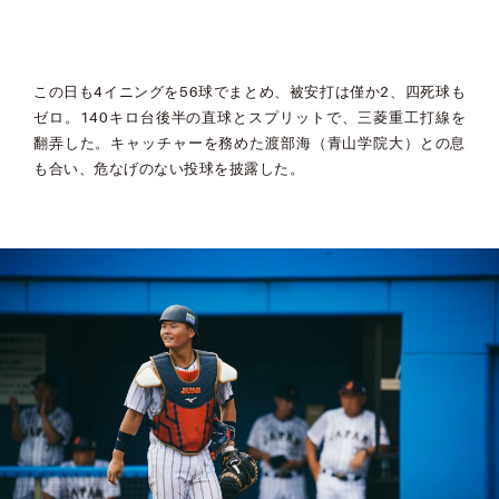
この日も4イニングを56球でまとめ、被安打は僅か2、四死球も
ゼロ。140キロ台後半の直球とスプリットで、三菱重工打線を
翻弄した。キャッチャーを務めた渡部海（青山学院大）との息
も合い、危なげのない投球を披露した。