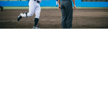
2回にツーランを放った小田
その中でも緊張感が高まったのは、9イニングを消化した後に行
われたタイブレーク練習。延長10回から走者一・二塁から始ま
る攻撃となり、本大会でも採用されている。
先頭は代打・勝田成（近畿大）。バントを試みるも2ストライク
と追い込まれたが、なんとかバスターでゴロを転がし、ランナ
ーを進める。