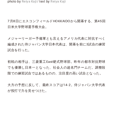
photo by
Reiya Kaji
/ text by
Reiya Kaji
7月8日にエスコンフィールドHOKKAIDOから開幕する、第45回
日米大学野球選手権大会。
メジャーリーガー予備軍とも言えるアメリカ代表に対抗すべく
編成された侍ジャパン大学日本代表は、開幕を前に3試合の練習
試合を行った。
初戦の相手は、三菱重工East硬式野球部。昨年の都市対抗野球
でも優勝し日本一となった、社会人の超名門チームだ。調整段
階での練習試合ではあるものの、注目度の高い試合となった。
大方の予想に反して、最終スコアは14-2。侍ジャパン大学代表
が投打で力を見せつけた。