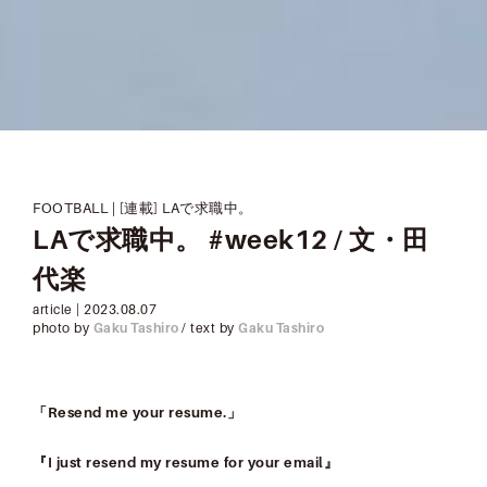
FOOTBALL
|
[連載] LAで求職中。
LAで求職中。 #week12 / 文・田
代楽
article |
2023.08.07
photo by
Gaku Tashiro
/ text by
Gaku Tashiro
「Resend me your resume.」
『I just resend my resume for your email』