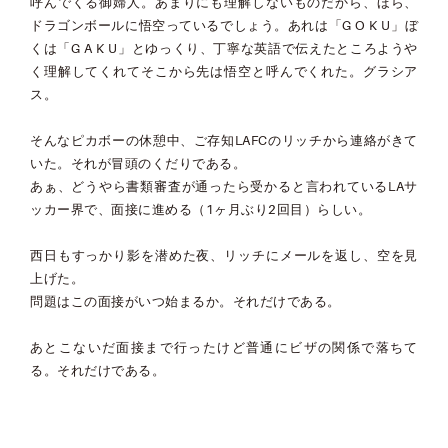
呼んでくる御婦人。あまりにも理解しないものだから、ほら、
ドラゴンボールに悟空っているでしょう。あれは「G O K U」ぼ
くは「G A K U」とゆっくり、丁寧な英語で伝えたところようや
く理解してくれてそこから先は悟空と呼んでくれた。グラシア
ス。
そんなピカボーの休憩中、ご存知LAFCのリッチから連絡がきて
いた。それが冒頭のくだりである。
あぁ、どうやら書類審査が通ったら受かると言われているLAサ
ッカー界で、面接に進める（1ヶ月ぶり2回目）らしい。
西日もすっかり影を潜めた夜、リッチにメールを返し、空を見
上げた。
問題はこの面接がいつ始まるか。それだけである。
あとこないだ面接まで行ったけど普通にビザの関係で落ちて
る。それだけである。