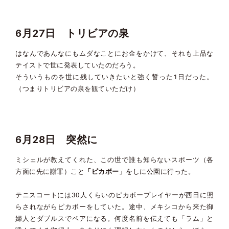
6月27日 トリビアの泉
はなんであんなにもムダなことにお金をかけて、それも上品な
テイストで世に発表していたのだろう。
そういうものを世に残していきたいと強く誓った1日だった。
（つまりトリビアの泉を観ていただけ）
6月28日 突然に
ミシェルが教えてくれた、この世で誰も知らないスポーツ（各
方面に先に謝罪）こと
「ピカボー」
をしに公園に行った。
テニスコートには30人くらいのピカボープレイヤーが西日に照
らされながらピカボーをしていた。途中、メキシコから来た御
婦人とダブルスでペアになる。何度名前を伝えても「ラム」と