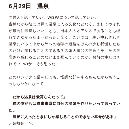
6月29日 温泉
同居人と話していた。WiSPAについて話していた。
当然ながら彼には裸で温泉に入る文化などなく、ましてやそれ
が最高に気持ちいいことも、日本人のオアシスであることも理
解できなかったようだった。全く、こいつは、寒い中わざわざ
温泉にいって中から外への地獄の通路をほんの少し我慢したも
のだけが感じることのできる冬の露天風呂の最高さを、その最
高さを感じることのないまま死んでいくのか。お前の幸せはそ
れでいいのか、そう思った。
どのロジックで話をしても、怪訝な顔をするもんだからもうこ
っちもヤケになって、
「だから温泉は最高なんだって」
「俺の友だちは将来東京に自分の温泉を作りたいって言ってい
た」
「温泉に入ったときにしか感じることのできない幸せがある」
と超熱弁した。