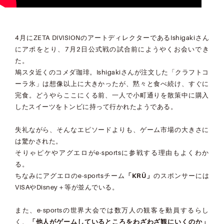
4月にZETA DIVISIONのアートディレクターであるIshigakiさん
にアポをとり、7月2日公式戦の試合前にようやくお会いでき
た。
鳩スタ近くのコメダ珈琲。Ishigakiさんが注文した「クラフトコ
ーラ氷」は想像以上に大きかったが、黙々と食べ続け、すぐに
完食。どうやらここにくる前、一人で小町通りを散策中に購入
したスイーツをトンビに持って行かれたようである。
失礼ながら、そんなエピソードよりも、ゲーム市場の大きさに
は驚かされた。
そりゃピケやアグエロがe-sportsに参戦する理由もよくわか
る。
ちなみにアグエロのe-sportsチーム
「
KRÜ
」
のスポンサーには
VISAやDisney＋等が並んでいる。
また、e-sportsの世界大会では数万人の観客を動員するらし
く、
「他人がゲームしているところをわざわざ観にいくのか」