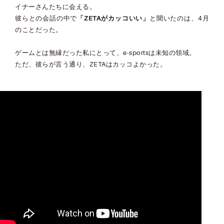
イナーさんたちに会える。
彼らとの会話の中で
「
ZETA
がカッコいい」
と聞いたのは、4月
のことだった。
ゲームとは無縁だった私にとって、e-sportsは未知の領域。
ただ、彼らが言う通り、ZETAはカッコよかった。