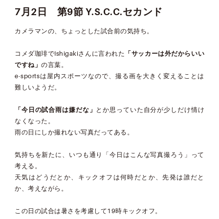
7月2日 第9節
Y.S.C.C.セカンド
カメラマンの、ちょっとした試合前の気持ち。
コメダ珈琲でIshigakiさんに言われた
「サッカーは外だからいい
ですね」
の言葉。
e-sportsは屋内スポーツなので、撮る画を大きく変えることは
難しいようだ。
「今日の試合雨は嫌だな」
とか思っていた自分が少しだけ情け
なくなった。
雨の日にしか撮れない写真だってある。
気持ちを新たに、いつも通り「今日はこんな写真撮ろう」って
考える。
天気はどうだとか、キックオフは何時だとか、先発は誰だと
か、考えながら。
この日の試合は暑さを考慮して19時キックオフ。