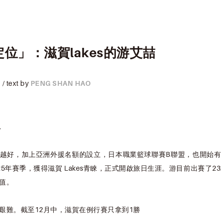
位」：滋賀lakes的游艾喆
N
/ text by
PENG SHAN HAO
.
越好，加上亞洲外援名額的設立，日本職業籃球聯賽B聯盟，也開始
-25年賽季，獲得滋賀 Lakes青睞，正式開啟旅日生涯。游目前出賽了2
價值。
艱難。截至12月中，滋賀在例行賽只拿到1勝