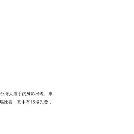
有台灣人選手的身影出現。來
3場比賽，其中有15場先發，