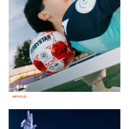
「新庄劇
場in台
灣」：北
ARTICLE |
2025.03.07
海道日本
BASEBALL
火腿鬥士
的台灣系
列賽