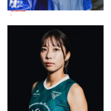
関東学生
ホッケー
リーグベ
INTERVIEW
|
ストGKか
2025.03.03
ら、トッ
HOCKEY
プリーグ
のFWへ。
異例の転
向に挑
む、髙橋
詩帆の現
在｜東京
ヴ…