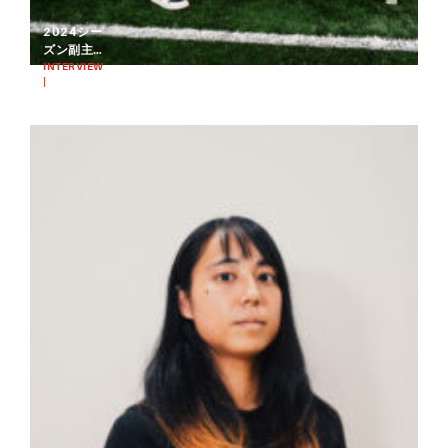
2024シー
ズン副主
将・稲田
INTERVIEW
|
くるみが
2025.03.06
見つめ
HOCKEY
る、チー
ムと自身
の未来｜
東京ヴェ
ルディホ
ッケーチ
ーム