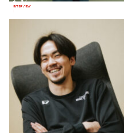
今、考えて
いること
INTERVIEW
|
2025.03.04
（2025/0
BASKETBALL
2/19）