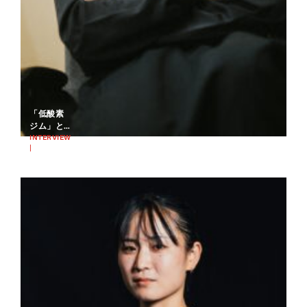
「低酸素
ジム」と
「ホッケ
INTERVIEW
|
ー」は似
2025.03.04
ている？
HOCKEY
仕事と競
技に貪欲
に向き合
う、赤木
さくらの
ストレー
トなホッ
ケー…