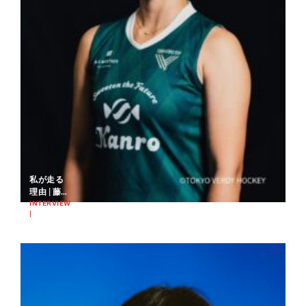
私が走る
理由 | 藤川
高志朗
INTERVIEW
|
2025.03.03
RUNNING