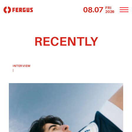
08.07
FRI
2026
RECENTLY
「もはや
これは声
明であ
INTERVIEW
|
る。」 |
2025.03.11
2025
FOOTBALL
Pacific FC
Alternate
Kitローン
チ