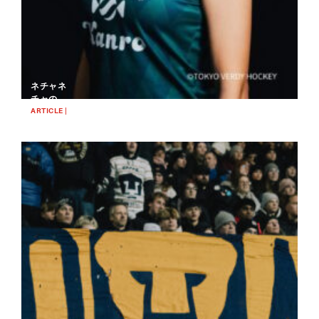
ネチャネ
チャの飴
を舐めな
ARTICLE |
2025.02.28
がら “メ
FOOTBALL
キシコ古
豪のオフ
ィシャル”
として
CONCAC
AFで写真
を撮って
い…