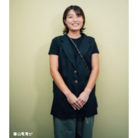
篠山竜青が