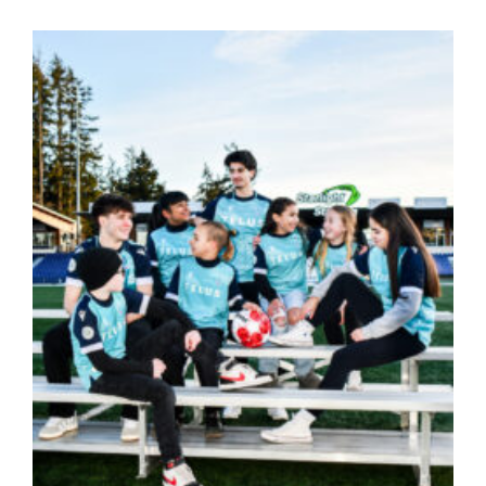
Limit" |
FOOTBALL
Pacific
FC’s New
Jerseys