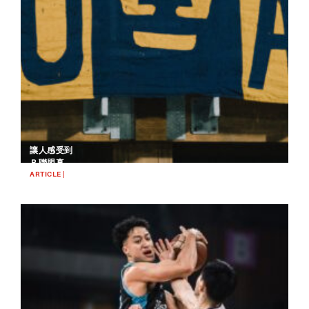
讓人感受到
Ｂ聯盟真正
潛力的瞬
ARTICLE |
2025.02.27
間：東京
BASKETBALL
UNITED
BC的有明
劇場日