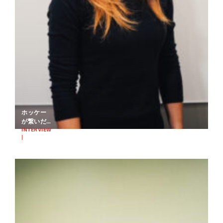
ホッケー
が繋いだ
縁。コー
INTERVIEW
|
トで自分
2025.03.05
を表現す
HOCKEY
るため
に、村上
冴来が体
現するデ
ュアルキ
ャリア｜
東京ヴェ
ルディ…